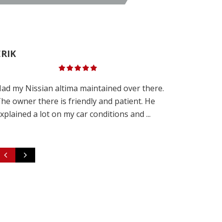
BRIANY
 have so many friends who highly recommend
his place to me. Since my car got broken-in, I
ook my car to get that fixed. Very gr ...