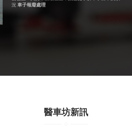
況
車子報廢處理
醫車坊新訊