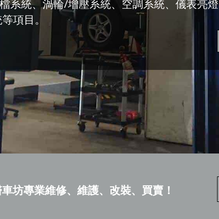
排檔系統、渦輪∕增壓系統、空調系統、儀表亮
統等項目。
醫車坊專業維修、維護、改裝、買賣！