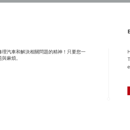
修理汽車和解決相關問題的精神！只要您一
I
題與麻煩。
t
t