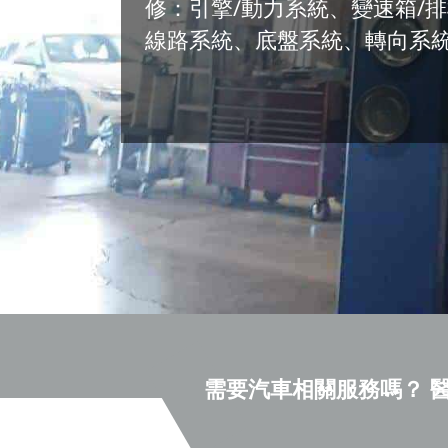
修：引擎∕動力系統、變速箱∕
線路系統、底盤系統、轉向系
需要汽車相關服務嗎？ 